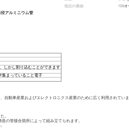
抵抗の価値:
109
口径アルミニウム管
m
に、しかし割り込むことができます
学集まっていること電子
3です、自動車産業およびエレクトロニクス産業のために広く利用されて
した。
a鋳造の管接合箇所によって組み立てられます。
い。