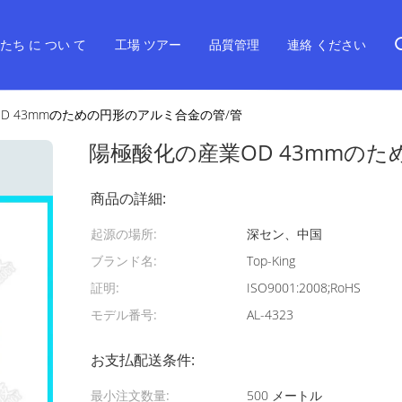
たち に つい て
工場 ツアー
品質管理
連絡 ください
D 43mmのための円形のアルミ合金の管/管
陽極酸化の産業OD 43mmの
商品の詳細:
起源の場所:
深セン、中国
ブランド名:
Top-King
証明:
ISO9001:2008;RoHS
モデル番号:
AL-4323
お支払配送条件:
最小注文数量:
500 メートル