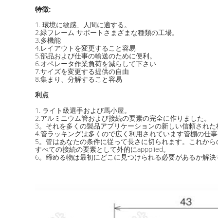
特徴:
1. 環境に敏感、人間に適する。
2.緑フレーム サポートさまざまな種類の工場。
3.多機能
4.レイアウトを変更すること容易
5.部品および仕事の輸送のために便利。
6.オペレータ作業負荷を減らして下さい
7.サイズを変更する提供の自由
8.集まり、分解すること容易
利点
1. ライト級選手および馬小屋。
2.アルミニウム管および接続の要素の完全に作りました。
3。それを多くの製品アプリケーションの新しい信頼された
4.管ラッキングは多くので広く利用されています管棚の仕
5。管はあなたの条件に従って長さに切られます。これから
すべての接続の要素として外的にappplied。
6。締める物は最初にどこに見つけられる必要があるか解決