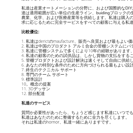
私達は産業オートメーションの分野に、および国際的なDIYお
達は適用範囲が広い単位の生産ライン、buidingブロッ
農業、化学、および医療産業等を供給します。私達は購入の
求に応じるために完全サービスをすべての顧客に与える私達の
比較優位:
1.
私達はderictのmaufacture、販売へ良質および最もよい
2.
私達は中国のプロダクト アルミ合金の管棚システムにパ
3.
私達に管棚システムで多くにより10年の経験があります
4.
私達の顧客のための試供品は、しかし貨物の支払をする
5.
管棚プロダクトおよび設計解決は速くそして自由に供給
6.
あなたの特別な条件のために方向づけられる最もよい設
7.
終生のテクニカル サポート
8.
専門のチーム サポート
9.
標準設計
10。概念の提案
11.
3Dデッサン
12.
部分配達
私達のサービス
質問か必要性があったら、ちょうど感じます私達にいつで
私達はあなたのために整備するために全力を尽くします。
それは私達のhornor、私達一緒にありますです。