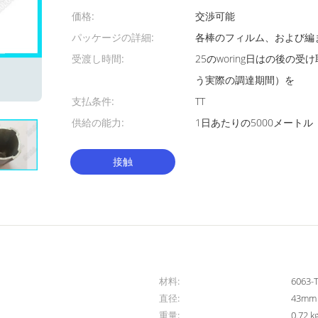
価格:
交渉可能
パッケージの詳細:
各棒のフィルム、および編ま
受渡し時間:
25のworing日はの後の
う実際の調達期間）を
支払条件:
TT
供給の能力:
1日あたりの5000メートル
接触
材料:
6063-
直径:
43mm
重量:
0.72 k