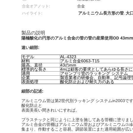
合金オアノット:
合金
アルミニウム長方形の管
大
ハイライト:
,
製品の説明
陽極酸化の円形のアルミ合金の管の管の産業使用OD 43m
速い細部:
モデル
AL-4323
材料
アルミ合金6063-T15
最高。直径
43のmm
標準的な長さ
4mは顧客の要求としてあらゆる長さ
適用
アセンブリ管のラッキング システム
企業
製造業者の研修会、自動車、記号論理
表面処理
酸化防止および耐久力のある
細部の記述:
アルミニウム管は第2世代別ラッキング システムin200
酸化防止と
表面美長い間きれいにすれば。
プラスチックと同じように上塗を施してある管棚に塗りま
アルミ合金の管棚はアルミニウム管およびアルミニウムdi
集まり、作動すること容易。調節装置にまた適用範囲が広