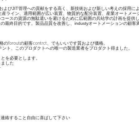
よびJIT管理への貢献をする高く、新技術および新しい考えの採用によって
クの生産ライン、適用範囲が広い装置、物質的な配分装置、産業オートメ
コースの資源の無駄遣いを避けるために広範囲の兵站学の計画を提供し
最終目的です。製品品質を改善し、industyオートメーションの顧客満
価格のforoutの顧客contrct、でもいいです質および価格。
テント、このプロダクトへの唯一の製造業者をプロダクト得ました。
、
ことを必要とします。
しました
計
も連絡すること自由に喜ばして下さい