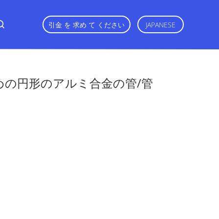
引金 を 求め て ください
JAPANESE
ための円形のアルミ合金の管/管