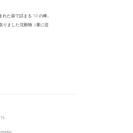
れた袋で詰まる 10 の棒。
受け取りました沈殿物（量に従
T15
g/meter