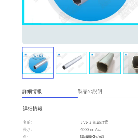
詳細情報
製品の説明
詳細情報
名前:
アルミ合金の管
長さ:
4000mm/bar
色:
陽極酸化の銀