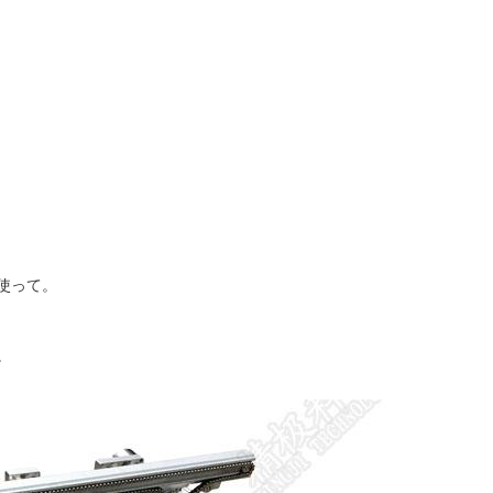
使って。
。
。