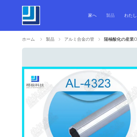
家へ
製品
わたし
ホーム
製品
アルミ合金の管
陽極酸化の産業O