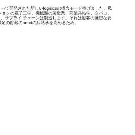
開発された新しいlogisicsの概念モード捧げました。私
ーションの電子工学、機械類の製造業、商業兵站学、タバコ、
、サプライ チェーンは製造します。それは顧客の厳密な要
足の貯蔵のanndの兵站学を高めるため。