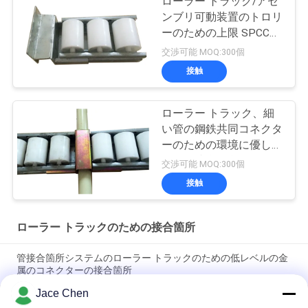
ローラー トラック/アセ
ンブリ可動装置のトロリ
ーのための上限 SPCC
の鋼鉄金属のコネクター
交渉可能 MOQ:300個
接触
ローラー トラック、細
い管の鋼鉄共同コネクタ
ーのための環境に優しい
金属の接合箇所
交渉可能 MOQ:300個
接触
ローラー トラックのための接合箇所
管接合箇所システムのローラー トラックのための低レベルの金
属のコネクターの接合箇所
Jace Chen
ローラー トラック Placon のコネクター 2.5mm の厚さの鋼鉄材