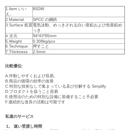
シ
1.Item いい
85DW
え。
ー
2.Material
SPCC の鋼鉄
3.Surface 処置
電気泳動、めっきされる白い亜鉛および色亜鉛め
っき
次元
94*43*85mm
4.
5.Weight
0.308kg/pcs
6.Technique
押すこと
7.Thickness
2.5mm
比較優位:
A.作動しやすくおよび容易。
B.商品の循環の効率の改善
C.特別な技術なしで集まっている及び分解する Simplify
D.プロダクトを扱うこと容易
E.使用法のための特別な設備に装備すること不必要
F.連続的な改良の活動は可能です
私達のサービス
1。 速い受渡し時間