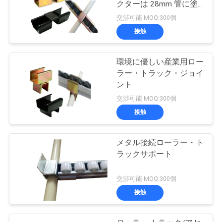
クターは 28mm 管に塗
りました
交渉可能 MOQ:300個
接触
環境に優しい産業用ロー
ラー・トラック・ジョイ
ント
交渉可能 MOQ:300個
接触
メタル接続ローラー・ト
ラックサポート
交渉可能 MOQ:300個
接触