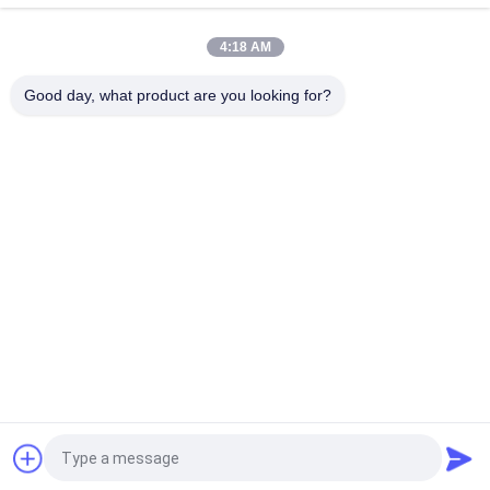
料のための接合箇所に電流を通して下さい
4:18 AM
流れの管のラッキングのローラー トラックを滑らせる習慣
40MM の鉄の鉄骨フレーム
Good day, what product are you looking for?
人気カテゴリ
すべて
金属の管のコネクタ
金属の管接合箇所
ー
アルミニウム管の接
アルミ合金の管
合箇所
クロム管のコネクタ
プラスチック管接合
ー
箇所
プラスチック上塗を
鋼管の棚
施してある鋼管
見積依頼