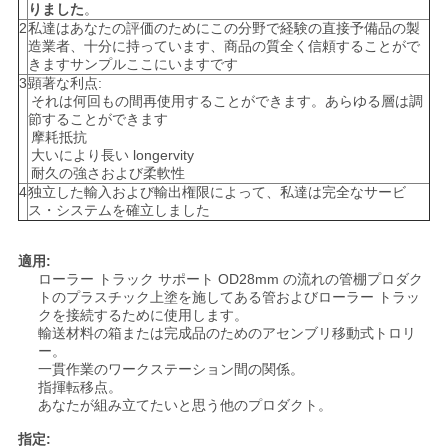
りました
。
2
私達はあなたの評価のためにこの分野で経験の直接予備品の製
地
造業者、十分に持っています、商品の質全く信頼することがで
きますサンプルここにいますです
図
3
顕著な利点:
それは何回もの間再使用することができます。あらゆる層は調
節することができます
摩耗抵抗
プ
大いにより長い longervity
耐久の強さおよび柔軟性
ラ
4
独立した輸入および輸出権限によって、私達は完全なサービ
ス・システムを確立しました
イ
適用:
バ
ローラー トラック サポート OD28mm の流れの管棚プロダク
トのプラスチック上塗を施してある管およびローラー トラッ
シ
クを接続するために使用します。
輸送材料の箱または完成品のためのアセンブリ移動式トロリ
ー
ー。
一貫作業のワークステーション間の関係。
ポ
指揮転移点。
あなたが組み立てたいと思う他のプロダクト。
リ
指定: