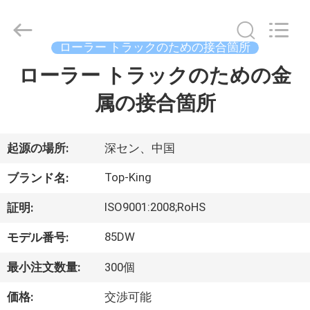
イ
ヤ
ー.
Copyright
©
ローラー トラックのための接合箇所
2014
-
ローラー トラックのための金
家
2026
Shenzhen
Jingji
Technology
属の接合箇所
へ
Co.,
Ltd..
All
Rights
Reserved.
製
起源の場所:
深セン、中国
品
Top-King
ブランド名:
ISO9001:2008;RoHS
証明:
わ
85DW
モデル番号:
た
最小注文数量:
300個
し
価格:
交渉可能