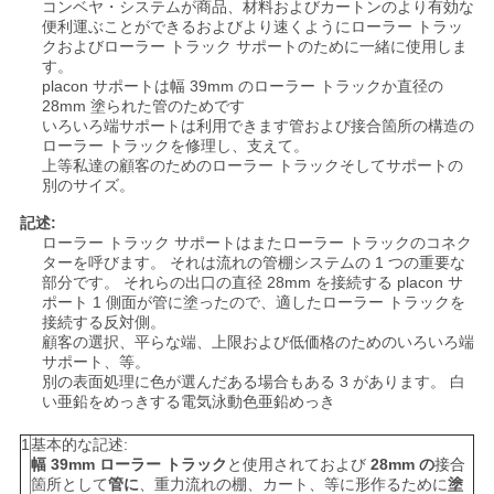
コンベヤ・システムが商品、材料およびカートンのより有効な
便利運ぶことができるおよびより速くようにローラー トラッ
クおよびローラー トラック サポートのために一緒に使用しま
引
す。
placon サポートは幅 39mm のローラー トラックか直径の
金
28mm 塗られた管のためです
いろいろ端サポートは利用できます管および接合箇所の構造の
ローラー トラックを修理し、支えて。
を
上等私達の顧客のためのローラー トラックそしてサポートの
別のサイズ
。
求
記述:
め
ローラー トラック サポートはまたローラー トラックのコネク
ターを呼びます。 それは流れの管棚システムの 1 つの重要な
て
部分です。 それらの出口の直径 28mm を接続する placon サ
ポート 1 側面が管に塗ったので、適したローラー トラックを
接続する反対側。
く
顧客の選択、平らな端、上限および低価格のためのいろいろ端
サポート、等。
だ
別の表面処理に色が選んだある場合もある 3 があります。 白
い亜鉛をめっきする電気泳動色亜鉛めっき
さ
1
基本的な記述:
い
幅 39mm ローラー トラック
と使用されておよび
28mm の
接合
箇所として
管に
、重力流れの棚、カート、等に形作るために
塗