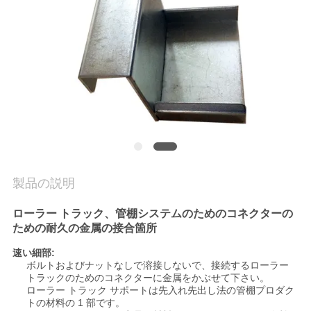
品
質
管
理
連
製品の説明
絡
ローラー トラック、管棚システムのためのコネクターの
く
ための
耐久の
金属の接合箇所
だ
速い細部:
ボルトおよびナットなしで溶接しないで、接続するローラー
さ
トラックのためのコネクターに金属をかぶせて下さい。
ローラー トラック サポートは先入れ先出し法の管棚プロダク
い
トの材料の 1 部です。