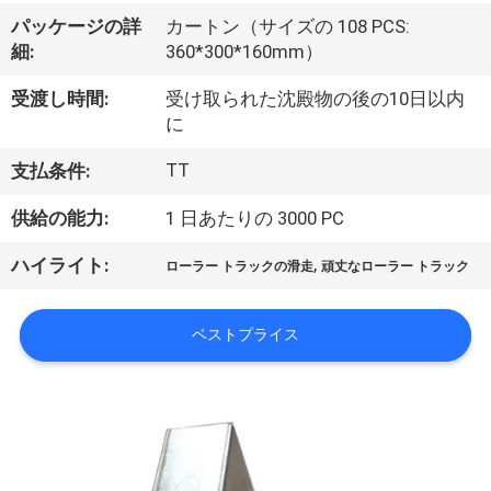
た
パッケージの詳
カートン（サイズの 108 PCS:
ち
細:
360*300*160mm）
に
受渡し時間:
受け取られた沈殿物の後の10日以内
つ
に
い
TT
支払条件:
て
供給の能力:
1 日あたりの 3000 PC
,
ハイライト:
ローラー トラックの滑走
頑丈なローラー トラック
工
場
ベストプライス
ツ
ア
ー