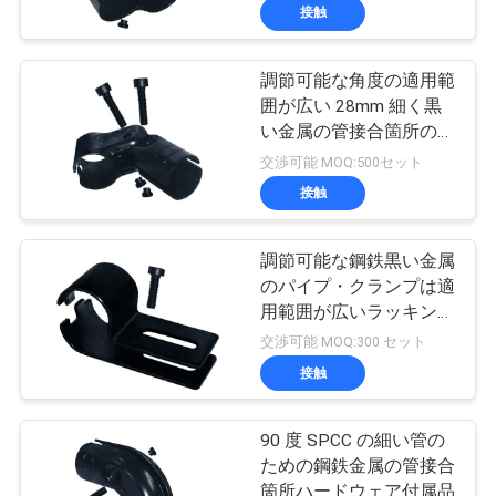
接触
調節可能な角度の適用範
囲が広い 28mm 細く黒
い金属の管接合箇所のコ
ネクター
交渉可能 MOQ:500セット
接触
調節可能な鋼鉄黒い金属
のパイプ・クランプは適
用範囲が広いラッキング
システムを組み立てます
交渉可能 MOQ:300 セット
接触
90 度 SPCC の細い管の
ための鋼鉄金属の管接合
箇所ハードウェア付属品