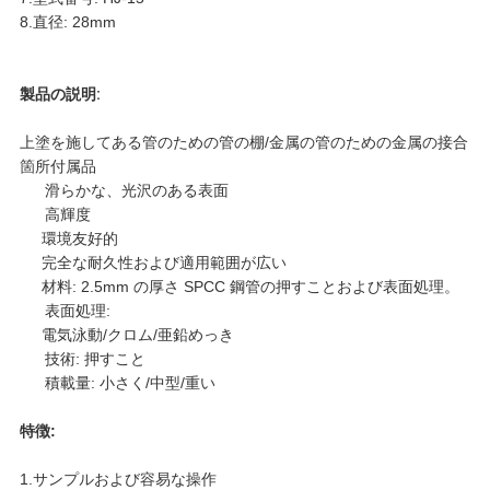
く
8.
直径: 28mm
だ
製品の説明
:
さ
上塗を施してある管のための管の棚/金属の管のための金属の接合
箇所付属品
い
滑らかな、光沢のある表面
高輝度
環境友好的
地
完全な耐久性および適用範囲が広い
材料: 2.5mm の厚さ SPCC 鋼管の押すことおよび表面処理。
図
表面処理:
電気泳動/クロム/亜鉛めっき
技術: 押すこと
プ
積載量: 小さく/中型/重い
特徴:
ラ
1.サンプルおよび容易な操作