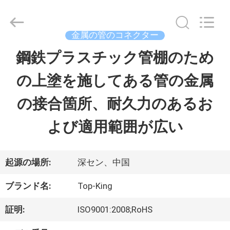
イ
ヤ
ー.
Copyright
金属の管のコネクター
©
2014
鋼鉄プラスチック管棚のため
家
-
2026
の上塗を施してある管の金属
へ
Shenzhen
Jingji
Technology
の接合箇所、耐久力のあるお
Co.,
Ltd..
製
All
よび適用範囲が広い
Rights
Reserved.
品
起源の場所:
深セン、中国
わ
ブランド名:
Top-King
た
証明:
ISO9001:2008;RoHS
し