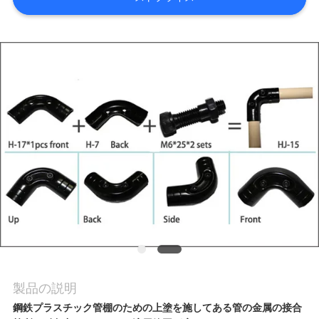
ア
ー
品
質
管
理
連
絡
製品の説明
鋼鉄プラスチック管棚のための上塗を施してある管の金属の接合
く