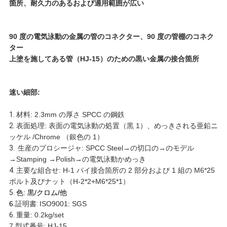
箇所、耐久力のあるおよび適用範囲が広い
だ
90 度の電気泳動の金属の管のコネクター、90 度の管棚のコネク
さ
ター
上塗を施してある管（HJ-15）のための黒い金属の接合箇所
い
速い細部:
引
1.
材料: 2.3mm の厚さ SPCC の鋼鉄
金
2.
表面処理: 表面の電気泳動の処置（黒 1）、めっきされる亜鉛ニ
ッケル /Chrome （銀色の 1）
を
3.
生産のプロシージャ: SPCC Steel→の切口の→のモデル
→Stamping →Polish→の電気泳動かめっき
求
4.
主要な組合せ: H-1 パイ接合箇所の 2 部分および 1 組の M6*25
ボルト及びナット（H-2*2+M6*25*1）
め
5.
色: 黒/クロム/他
6.
証明書
:
ISO9001: SGS
て
6.
重量: 0.2kg/set
7.
型式番号:
HJ-15