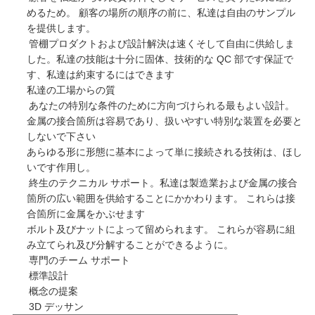
めるため。 顧客の場所の順序の前に、私達は自由のサンプル
を提供します。
管棚プロダクトおよび設計解決は速くそして自由に供給しま
した。私達の技能は十分に固体、技術的な QC 部です保証で
す、私達は約束するにはできます
私達の工場からの
質
あなたの特別な条件のために方向づけられる最もよい設計。
金属の接合箇所は容易であり、扱いやすい特別な装置を必要と
しないで下さい
あらゆる形に形態に基本によって単に接続される技術は、ほし
いです作用し。
終生のテクニカル サポート。私達は製造業および金属の接合
箇所の広い範囲を供給することにかかわります。 これらは接
合箇所に金属をかぶせます
ボルト及びナットによって留められます。 これらが容易に組
み立てられ及び分解することができるように。
専門のチーム サポート
標準設計
概念の提案
3D デッサン