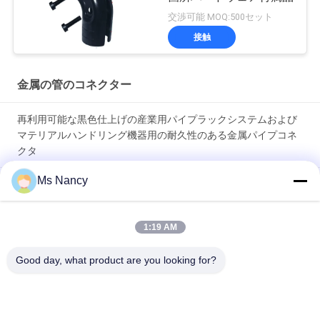
交渉可能 MOQ:500セット
接触
金属の管のコネクター
再利用可能な黒色仕上げの産業用パイプラックシステムおよび
マテリアルハンドリング機器用の耐久性のある金属パイプコネ
クタ
Ms Nancy
産業用パイプラックシステム用の滑らかな研磨表面と電気泳動
処理を施した耐久性の高い金属パイプコネクタおよびジョイン
ト
1:19 AM
保護電気泳動および亜鉛ニッケルクロムメッキ表面処理を施し
Good day, what product are you looking for?
た厚さ23mmのSPCC鋼製の耐久性のある金属パイプコネクタ
人気カテゴリ
すべて