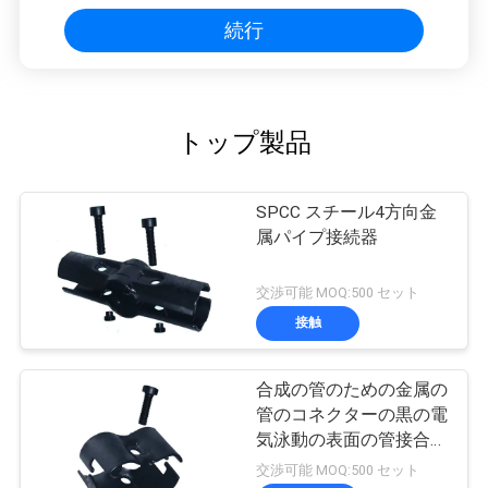
続行
トップ製品
SPCC スチール4方向金
属パイプ接続器
交渉可能 MOQ:500 セット
接触
合成の管のための金属の
管のコネクターの黒の電
気泳動の表面の管接合箇
所
交渉可能 MOQ:500 セット