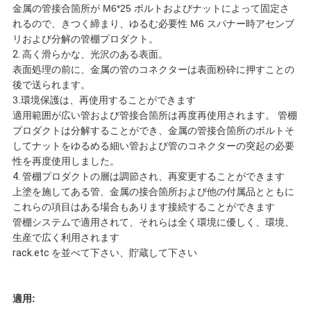
イ
金属の管接合箇所が M6*25 ボルトおよびナットによって固定さ
れるので、きつく締まり、ゆるむ必要性 M6 スパナー時アセンブ
バ
リおよび分解の管棚プロダクト。
2.
高く滑らかな、光沢のある表面。
シ
表面処理の前に、金属の管のコネクターは表面粉砕に押すことの
後で送られます。
ー
3.環境保護は、再使用することができます
適用範囲が広い管および管接合箇所は再度再使用されます。 管棚
ポ
プロダクトは分解することができ、金属の管接合箇所のボルトそ
してナットをゆるめる細い管および管のコネクターの突起の必要
リ
性を再度使用しました。
4.
管棚プロダクトの層は調節され、再変更することができます
シ
上塗を施してある管、金属の接合箇所および他の付属品とともに
これらの項目はある場合もあります接続することができます
ー
管棚システムで適用されて、それらは全く環境に優しく、環境、
生産で広く利用されます
rack.etc を並べて下さい、貯蔵して下さい
適用: