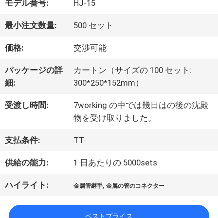
モデル番号:
HJ-15
た
最小注文数量:
500 セット
ち
価格:
交渉可能
に
パッケージの詳
カートン（サイズの 100 セット:
つ
細:
300*250*152mm）
い
受渡し時間:
7working の中では幾日はの後の沈殿
物を受け取りました。
て
支払条件:
TT
工
供給の能力:
1 日あたりの 5000sets
場
ハイライト:
,
金属管継手
金属の管のコネクター
ツ
ベストプライス