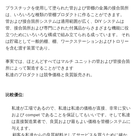
プラスチックを使用して塗られた管および管棚の金属の接合箇所
は、いろいろな種類の管棚プロダクトに作ることができます。
管および接合箇所システムは適用範囲が広く、DIY システムは
管、接合箇所および専門にされた付属品からさまざまな機能に役
立つためにいろいろな構成で組み立てられる成っています。 それ
は貯蔵として一般的棚、棚、ワークステーションおよびトロリー
を含む渡す装置であり。
事実では、ほとんどすべてはマルチ ユニットの管および管接合箇
所によって製造することができます
私達のプロダクトは競争価格と良質販売され。
比較優位:
私達が工場であるので、私達は私達の価格が直接、非常に安い
および compet であることを保証してもいいです。そして私達
は直接製造業者で、良質および最もよい価格を管棚システムに
与えます。
顧客を私達からの良質材料そしてサービスを買うために確か