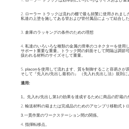
ローラー トラックは効率的にいろいろなサイズおよび重
2.
ローラー トラックは流れの棚で最も頻繁に使用されまし
私達の上塗を施してある管および管付属品によって結合し
3.
倉庫のラッキングの条件のための理想
4.
私達のいろいろな種類の金属の滑車のコネクターを使用し
サポート重要な重量。トラック間の斜面そして間隔は調節
扱われる材料のサイズそして重量。
5.
placonを使用して流れます、質を制御すること容易さ
そして『先入れ/先出し最初の』 （先入れ先出し法）規則に
適用:
1。
先入れ/先出し第1の効果を達成するために商品の貯蔵
2.
輸送材料の箱または完成品のためのアセンブリ移動式ト
3.一貫作業のワークステーション間の関係。
4.
指揮転移点。