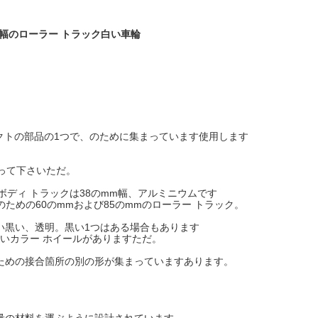
mの幅のローラー トラック白い車輪
クトの部品の1つで、のために集まっています使用します
らって下さいただ。
ディ トラックは38のmm幅、アルミニウムです
eのための60のmmおよび85のmmのローラー トラック。
い黒い、透明。黒い1つはある場合もあります
いカラー ホイールがありますただ。
ための接合箇所の別の形が集まっていますあります。