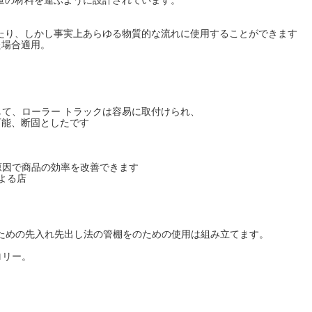
量の材料を運ぶように設計されています。
たり、しかし事実上あらゆる物質的な流れに使用することができます
た場合適用。
て、ローラー トラックは容易に取付けられ、
可能、断固としたです
が原因で商品の効率を改善できます
よる店
のための先入れ先出し法の管棚をのための使用は組み立てます。
ロリー。