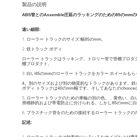
製品の説明
ABS管とのAssemble圧延のラッキングのための85のm
速い細部:
1.
ローラー トラックのサイズ:幅85のmm。
2.
鉄トラック ボディ
ローラー トラックはラッキング、トロリー管で管棚プロダ
棚プロダクト。
3.
白い85のmmのローラー トラックをカラー ホイールも
4。別のサイズおよび別の物質的なトラックがあります。鉄ボ
ボディ トラックは40のmm幅です。そしてあなたのchooc
5.
ローラー トラックのための車輪の別の色。、黄色い、白
滑稽静的および帯電防止に分けられる。しかし85のmmに白
6.
プラスチック管をのための接続するローラー トラックの
記述:
1.