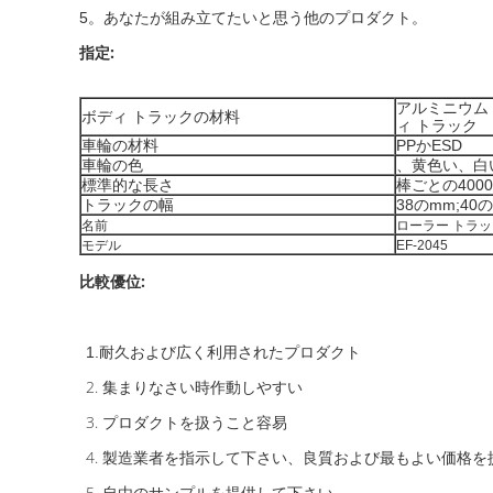
5。あなたが組み立てたいと思う他のプロダクト。
指定:
アルミニウム
ボディ トラックの材料
ィ トラック
車輪の材料
PPかESD
車輪の色
、黄色い、白
標準的な長さ
棒ごとの400
トラックの幅
38のmm;40
名前
ローラー トラック/
モデル
EF-2045
比較優位:
1.耐久および広く利用されたプロダクト
2.
集まりなさい時作動しやすい
3.
プロダクトを扱うこと容易
4.
製造業者を指示して下さい、良質および最もよい価格を
5.