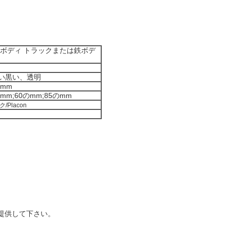
 ボディ トラックまたは鉄ボデ
い黒い、透明
0mm
のmm;60のmm;85のmm
Placon
提供して下さい。