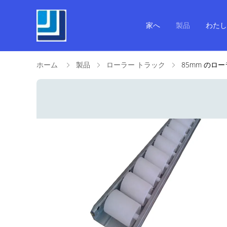
家へ
製品
わたし
ホーム
製品
ローラー トラック
85mm のロ