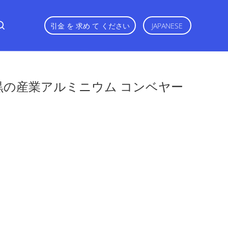
引金 を 求め て ください
JAPANESE
/黒の産業アルミニウム コンベヤー