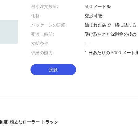
最小注文数量:
500 メートル
価格:
交渉可能
パッケージの詳細:
編まれた袋で一緒に詰まる 1
受渡し時間:
受け取られた沈殿物の後の 
支払条件:
TT
供給の能力:
1 日あたりの 5000 メート
接触
制度
頑丈なローラー トラック
,