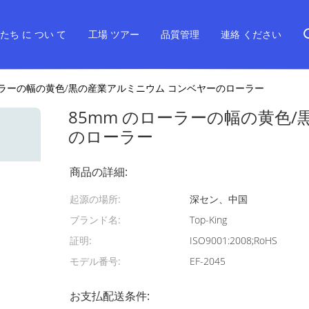
たち に つい て
工場 ツアー
品質管理
連絡 ください
ーラーの幅の黄色/黒の産業アルミニウム コンベヤーのローラー
85mm のローラーの幅の黄色
のローラー
商品の詳細:
起源の場所:
深セン、中国
ブランド名:
Top-King
証明:
ISO9001:2008;RoHS
モデル番号:
EF-2045
お支払配送条件: