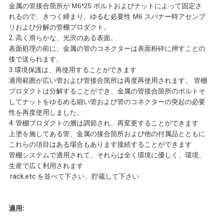
イ
金属の管接合箇所が M6*25 ボルトおよびナットによって固定さ
れるので、きつく締まり、ゆるむ必要性 M6 スパナー時アセンブ
バ
リおよび分解の管棚プロダクト。
2.
高く滑らかな、光沢のある表面。
シ
表面処理の前に、金属の管のコネクターは表面粉砕に押すことの
後で送られます。
ー
3.環境保護は、再使用することができます
適用範囲が広い管および管接合箇所は再度再使用されます。 管棚
ポ
プロダクトは分解することができ、金属の管接合箇所のボルトそ
してナットをゆるめる細い管および管のコネクターの突起の必要
リ
性を再度使用しました。
4.
管棚プロダクトの層は調節され、再変更することができます
シ
上塗を施してある管、金属の接合箇所および他の付属品とともに
これらの項目はある場合もあります接続することができます
ー
管棚システムで適用されて、それらは全く環境に優しく、環境、
生産で広く利用されます
rack.etc を並べて下さい、貯蔵して下さい
適用: