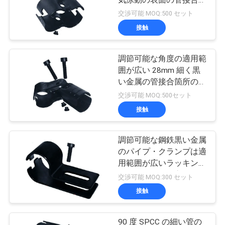
所
交渉可能 MOQ:500 セット
接触
調節可能な角度の適用範
囲が広い 28mm 細く黒
い金属の管接合箇所のコ
ネクター
交渉可能 MOQ:500セット
接触
調節可能な鋼鉄黒い金属
のパイプ・クランプは適
用範囲が広いラッキング
システムを組み立てます
交渉可能 MOQ:300 セット
接触
90 度 SPCC の細い管の