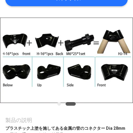
ア
ー
品
質
管
理
連
絡
製品の説明
プラスチック上塗を施してある金属の管のコネクター Dia 28mm
く