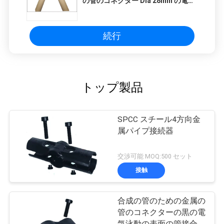
の管のコネクター Dia 28mm の電流
を通された鋼管の付属品
続行
トップ製品
SPCC スチール4方向金
属パイプ接続器
交渉可能 MOQ:500 セット
接触
合成の管のための金属の
管のコネクターの黒の電
気泳動の表面の管接合箇