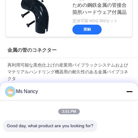
ための鋼鉄金属の管接合
箇所ハードウェア付属品
交渉可能 MOQ:500セット
接触
金属の管のコネクター
再利用可能な黒色仕上げの産業用パイプラックシステムおよび
マテリアルハンドリング機器用の耐久性のある金属パイプコネ
クタ
Ms Nancy
産業用パイプラックシステム用の滑らかな研磨表面と電気泳動
処理を施した耐久性の高い金属パイプコネクタおよびジョイン
ト
3:51 PM
保護電気泳動および亜鉛ニッケルクロムメッキ表面処理を施し
Good day, what product are you looking for?
た厚さ23mmのSPCC鋼製の耐久性のある金属パイプコネクタ