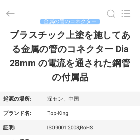
イ
ヤ
ー.
Copyright
金属の管のコネクター
©
2014
プラスチック上塗を施してあ
家
-
2026
る金属の管のコネクター Dia
へ
Shenzhen
Jingji
Technology
28mm の電流を通された鋼管
Co.,
Ltd..
製
All
の付属品
Rights
Reserved.
品
起源の場所:
深セン、中国
わ
ブランド名:
Top-King
た
証明:
ISO9001:2008;RoHS
し