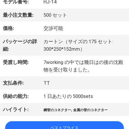
モデル番号:
HJ-14
た
最小注文数量:
500 セット
ち
価格:
交渉可能
に
パッケージの詳
カートン（サイズの 175 セット:
つ
細:
300*250*152mm）
い
受渡し時間:
7working の中では幾日はの後の沈殿
物を受け取りました。
て
支払条件:
TT
工
供給の能力:
1 日あたりの 5000sets
場
ハイライト:
,
鋼管のコネクター
金属の管のコネクター
ツ
ベストプライス