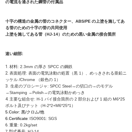
の電流を通された鋼管の付属品
だ
十字の構造の金属の管のコネクター、ABS/PE の上塗を施してあ
さ
る管のための十字の管の共同使用
上塗を施してある管（HJ-14）のための黒い金属の接合箇所
い
速い細部:
引
1.
材料: 2.3mm の厚さ SPCC の鋼鉄
金
2.
表面処理: 表面の電気泳動の処置（黒 1）、めっきされる亜鉛ニ
ッケル /Chrome （銀色の 1）
を
3.
生産のプロシージャ: SPCC Steel→の切口の→のモデル
→Stamping →Polish→の電気泳動かめっき
求
4.
主要な組合せ: H-1 パイ接合箇所の 2 部分および 1 組の M6*25
ボルト及びナット（H-2*2+M6*25*1）
め
5.Color: 黒/クロム/他
6.Certificate
:
ISO9001: SGS
て
6.
重量: 0.2kg/set
7.
型式番号:
HJ-14