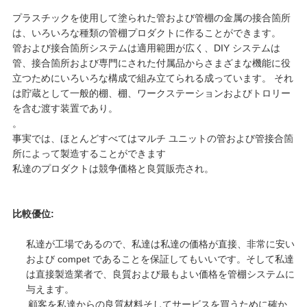
プラスチックを使用して塗られた管および管棚の金属の接合箇所
は、いろいろな種類の管棚プロダクトに作ることができます。
管および接合箇所システムは適用範囲が広く、DIY システムは
管、接合箇所および専門にされた付属品からさまざまな機能に役
立つためにいろいろな構成で組み立てられる成っています。 それ
は貯蔵として一般的棚、棚、ワークステーションおよびトロリー
を含む渡す装置であり。
。
事実では、ほとんどすべてはマルチ ユニットの管および管接合箇
所によって製造することができます
私達のプロダクトは競争価格と良質販売され。
比較優位:
私達が工場であるので、私達は私達の価格が直接、非常に安い
および compet であることを保証してもいいです。そして私達
は直接製造業者で、良質および最もよい価格を管棚システムに
与えます。
顧客を私達からの良質材料そしてサービスを買うために確か