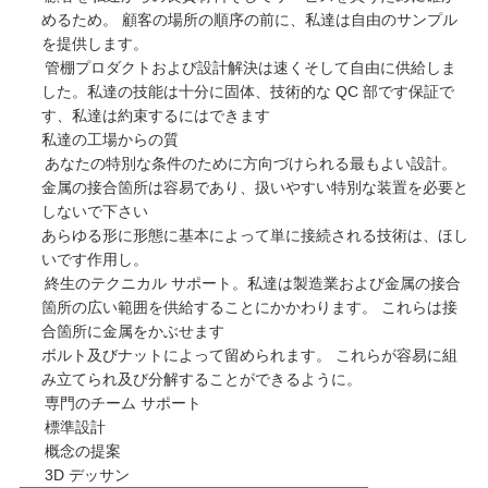
めるため。 顧客の場所の順序の前に、私達は自由のサンプル
を提供します。
管棚プロダクトおよび設計解決は速くそして自由に供給しま
した。私達の技能は十分に固体、技術的な QC 部です保証で
す、私達は約束するにはできます
私達の工場からの
質
あなたの特別な条件のために方向づけられる最もよい設計。
金属の接合箇所は容易であり、扱いやすい特別な装置を必要と
しないで下さい
あらゆる形に形態に基本によって単に接続される技術は、ほし
いです作用し。
終生のテクニカル サポート。私達は製造業および金属の接合
箇所の広い範囲を供給することにかかわります。 これらは接
合箇所に金属をかぶせます
ボルト及びナットによって留められます。 これらが容易に組
み立てられ及び分解することができるように。
専門のチーム サポート
標準設計
概念の提案
3D デッサン