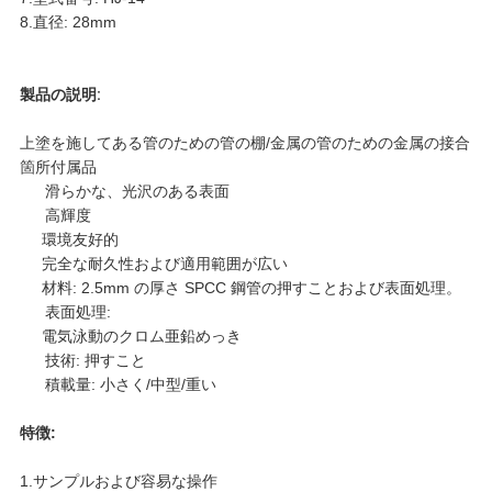
く
8.
直径: 28mm
だ
製品の説明
:
さ
上塗を施してある管のための管の棚/金属の管のための金属の接合
箇所付属品
い
滑らかな、光沢のある表面
高輝度
環境友好的
地
完全な耐久性および適用範囲が広い
材料: 2.5mm の厚さ SPCC 鋼管の押すことおよび表面処理。
図
表面処理:
電気泳動のクロム亜鉛めっき
技術: 押すこと
プ
積載量: 小さく/中型/重い
特徴:
ラ
1.サンプルおよび容易な操作