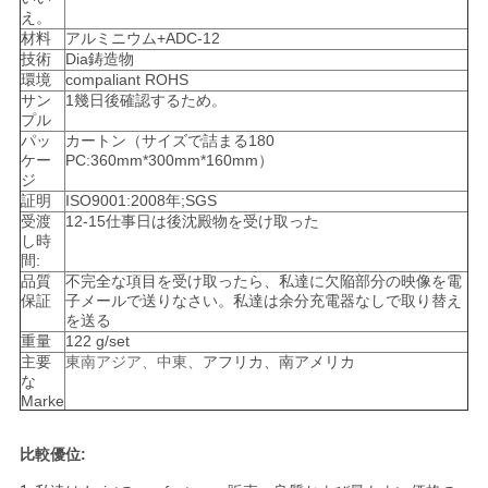
え。
シ
材料
アルミニウム+ADC-12
技術
Dia鋳造物
ー
環境
compaliant ROHS
サン
1幾日後確認するため。
プル
パッ
カートン（サイズで詰まる180
ケー
PC:360mm*300mm*160mm）
ジ
証明
ISO9001:2008年;SGS
受渡
12-15仕事日は後沈殿物を受け取った
し時
間:
品質
不完全な項目を受け取ったら、私達に欠陥部分の映像を電
保証
子メールで送りなさい。私達は余分充電器なしで取り替え
を送る
重量
122 g/set
主要
東南アジア、中東、
アフリカ、南アメリカ
な
Marke
比較優位: