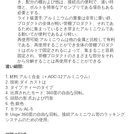
き、配分の棚および他は、接続点の便利で、速い特
徴と、ボルトを簡単なアセンブリである場合もある
必要とする。
引
ライト級選手:アルミニウムの重量は非常に重い鉄、
プロダクトの全体が軽い管棚プロダクト、それであ
金
るために集まっているとき管またアルミニウムであ
る動いてが便利であるより軽い。
再使用可能:アルミニウムは他の金属と比較して有利
を
である、再使用することができ全体の管棚プロダク
トはボルトで固定されるによって、集まること容易
求
固定され、管棚プロダクトのさまざまな部分をそれ
から分解することは再使用することができる
め
速い細部:
て
1.
材料:アルミ合金（+ ADC-12アルミニウム）
2.
技術:ダイ カストは
3. タイプ:ティーのタイプ
く
4. 出席されたモード:
360度の自由な回転
。
5. 頭部の形:爪および円形
だ
6. 色:銀色
7. モデル:AL-5
さ
8. Usge:
360度の自由な回転。接続アルミニウム管のラッキング
システムのための使用。
い