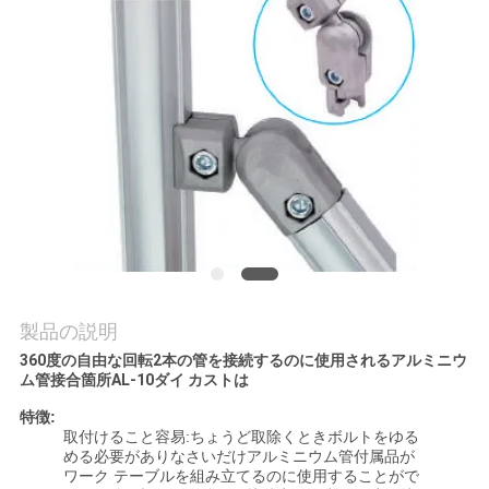
品
質
管
理
連
絡
製品の説明
く
360度の
自由な回転
2本の管を
接続するのに使用されるアルミニウ
ム管接合箇所AL-10ダイ カストは
だ
特徴:
さ
取付けること容易:ちょうど取除くときボルトをゆる
める必要がありなさいだけアルミニウム管付属品が
い
ワーク テーブルを組み立てるのに使用することがで