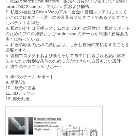
1.
私達はderictのmaufacture、販売へ良質および最もよい価格の
foroutの顧客contrct、でもいい質および価格。
2. 私達の会社はChina.Weのアルミ合金の管棚システムによって
がこのプロダクトへ唯一の製造業者プロダクトであるプロダクト
にパテントを得た。
3. 私達の会社は管棚システムのより10年の経験に、私達サポート
のためのプロの経験およびprofessinalのチームが私達の顧客ある
多くに持っている。
4. 私達の顧客のための試供品は、しかし貨物の支払をすることを
必要とする。
5. 管棚プロダクトおよび速くそして自由に供給される設計解決
6. あなたの特別な条件のために方向づけられる最もよい設計
7. 終生のテクニカル サポート
8. 専門のチーム サポート
9. 標準設計
10。概念の提案
11. 3Dデッサン
12. 部分配達