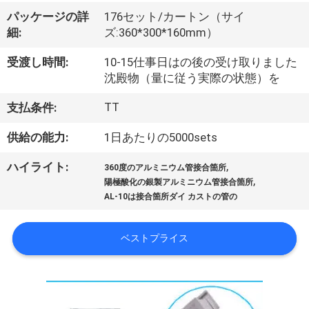
た
パッケージの詳
176セット/カートン（サイ
ち
細:
ズ:360*300*160mm）
に
受渡し時間:
10-15仕事日はの後の受け取りました
つ
沈殿物（量に従う実際の状態）を
い
TT
支払条件:
て
供給の能力:
1日あたりの5000sets
,
ハイライト:
360度のアルミニウム管接合箇所
,
工
陽極酸化の銀製アルミニウム管接合箇所
AL-10は接合箇所ダイ カストの管の
場
ツ
ベストプライス
ア
ー