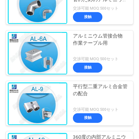
管の接合箇所
交渉可能 MOQ:500セット
接触
アルミニウム管接合物
作業テーブル用
交渉可能 MOQ:500セット
接触
平行型二重アルミ合金管
の配合
交渉可能 MOQ:500セット
接触
360度の内部アルミニウ