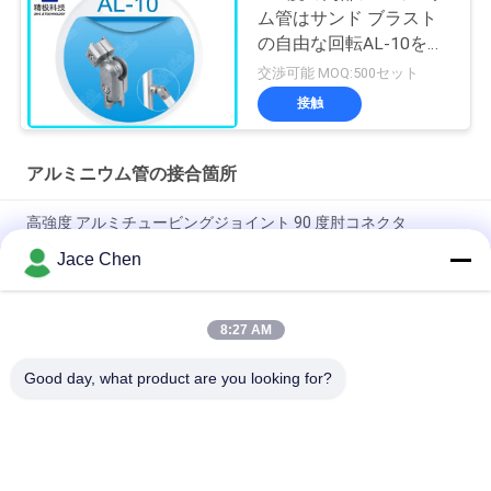
ム管はサンド ブラスト
の自由な回転AL-10を接
合します
交渉可能 MOQ:500セット
接触
アルミニウム管の接合箇所
高強度 アルミチュービングジョイント 90 度肘コネクタ
Jace Chen
ISO9001 認定 鋳造 溶解 銀 アルミ 管 合体 軽管 システム 工業 作
業 ステーション
8:27 AM
90度 女性参加 アルミパイプ 共同 チュービングラックシステム
のための垂直鋳造肘コネクタ
Good day, what product are you looking for?
人気カテゴリ
すべて
金属の管のコネクタ