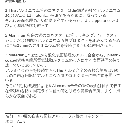
細部の記述:
1.Thisアルミニウム管のコネクターはdia鋳造の後でアルミニウム
地
およびADC-12 materilaから形であるために、成っている
それは表面処理のために送る必要があった。よいapperanceおよ
図
びよく摩耗抵抗を使って
2.Aluminum合金の管のコネクターは管ラッキング、ワークステー
ションおよび他のアルミニウム管棚プロダクトを組み立てるため
プ
に直径28mmのアルミニウム管を接続するために使用される。
ラ
3.Material:これは鉄から酸化表面処理のアルミ合金から、plastic-
coated管接合箇所電気泳動かクロムめっきにする表面処理の後で
イ
成っている成っている、
アルミ合金の管を接続する4.Thisアルミ合金の管接合箇所は
360
度の自由な回転
にアルミニウム管のコネクター
の中の管を置いて
バ
いる
そこに特別な処理による5.Aluminum合金の管の表面は側面で自由
シ
な管移動を防ぐ固定ライン他の管とは違う管接合箇所、ように滑
らかな表面である
ー
ポ
名前
360度の自由な回転
アルミニウム管のコネクター
リ
項目
AL-5
いい