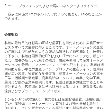
シ
2. ライト:プラスチックおよび金属のコネクターよりライター。
3. 容易に関係の1つのボルトだけによって集まり、ゆるむことが
ー
できます。
企業収益
私達の最終目的は顧客の正確な必要性を満たすために広範囲サー
ビスをすべての顧客に与えることです。オートメーションの企業
の貯蔵および兵站学のような製品品質そして顧客満足を、改善し
て下さい。私達は国際的なDIYおよびJITのにハイテクな、新しい
概念、成長の新しい兵站学の概念、貢献を使用して産業オートメ
ーションの分野に、マネージメント モデル託されます。私達は適
用範囲が広い単位の生産ライン、ブロックの生産ライン、適用範
囲が広い装置、物質的な配分装置、産業オートメーションの電子
工学、機械類の製造業、商業兵站学、タバコ、農業、化学工業、
薬および他の企業を提供します。私達は資源を無駄にすることを
避けるように広範囲の兵站学の計画を提供します。製造業者の調
達およびサプライ チェーン プロセス。
シンセンJingjiの技術Co.、株式会社は産業貯蔵装置、適用範囲が
広い生産設備、オートメーション装置および他の器械を設計し、
作り出し、そして販売することを専門にする製造業者です。さら