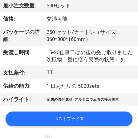
た
最小注文数量:
500セット
ち
価格:
交渉可能
に
パッケージの詳
250 セット/カートン（サイズ:
つ
細:
360*300*160mm）
い
受渡し時間:
15-20仕事日はの後の受け取りました
て
沈殿物（量に従う実際の状態）を
TT
支払条件:
工
供給の能力:
1 日あたりの 5000sets
場
,
ハイライト:
金属の管付属品
アルミニウム管の接合箇所
ツ
ア
ベストプライス
ー