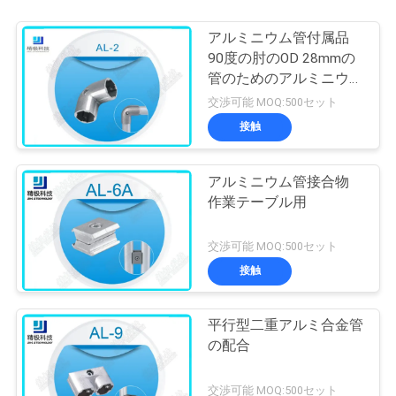
アルミニウム管付属品
90度の肘のOD 28mmの
管のためのアルミニウム
管の接合箇所
交渉可能 MOQ:500セット
接触
アルミニウム管接合物
作業テーブル用
交渉可能 MOQ:500セット
接触
平行型二重アルミ合金管
の配合
交渉可能 MOQ:500セット