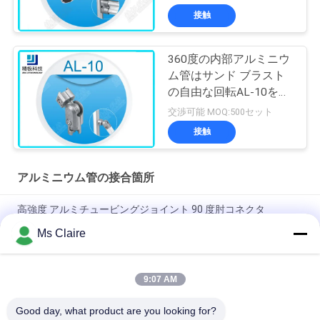
接触
360度の内部アルミニウ
ム管はサンド ブラスト
の自由な回転AL-10を接
合します
交渉可能 MOQ:500セット
接触
アルミニウム管の接合箇所
高強度 アルミチュービングジョイント 90 度肘コネクタ
Ms Claire
ISO9001 認定 鋳造 溶解 銀 アルミ 管 合体 軽管 システム 工業 作
業 ステーション
9:07 AM
90度 女性参加 アルミパイプ 共同 チュービングラックシステム
のための垂直鋳造肘コネクタ
Good day, what product are you looking for?