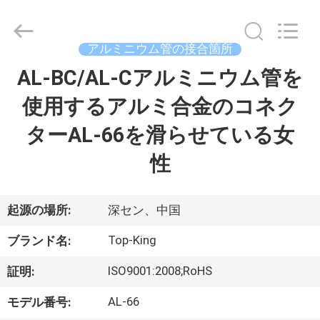
イ
ヤ
ー.
Copyright
©
アルミニウム管の接合箇所
2014
-
AL-BC/AL-Cアルミニウム管を
家
2026
Shenzhen
Jingji
Technology
使用するアルミ合金のコネク
へ
Co.,
Ltd..
All
ターAL-66を滑らせている女
Rights
Reserved.
製
性
品
起源の場所:
深セン、中国
わ
Top-King
ブランド名:
た
ISO9001:2008;RoHS
証明:
し
AL-66
モデル番号: