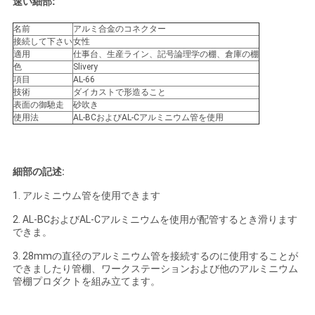
速い細部:
名前
アルミ合金のコネクター
引
接続して下さい
女性
適用
仕事台、生産ライン、記号論理学の棚、倉庫の棚
金
色
Slivery
項目
AL-66
技術
ダイカストで形造ること
を
表面の御馳走
砂吹き
使用法
AL-BCおよびAL-Cアルミニウム管を使用
求
め
細部の記述:
て
1. アルミニウム管を使用できます
く
2. AL-BCおよびAL-Cアルミニウムを使用が配管するとき滑ります
できま。
だ
3. 28mmの直径のアルミニウム管を接続するのに使用することが
さ
できましたり管棚、ワークステーションおよび他のアルミニウム
管棚プロダクトを組み立てます。
い