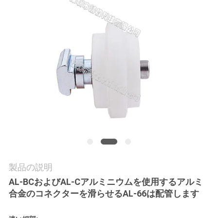
品
質
管
理
連
絡
く
製品の説明
だ
AL-BCおよびAL-Cアルミニウムを使用するアルミ
さ
合金のコネクターを滑らせるAL-66は配管します
い