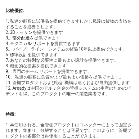
比較優位:
地
1.
私達の顧客に試供品を提供できますしかし私達は貨物の支払を
図
することを必要とします。
2.
3Dデッサンを
提供できます
3。
部分配達を
提供できます
4.
テクニカル サポートを
提供できます
プ
5。
パイプ・ライン・システムの経験10年以上提供できます。
6.
標準設計を
提供できます
ラ
7. あなたの特別な必要性に最もよい設計を提供
できます
。
8.
概念的な提案を提供できます
イ
9。
専門のチーム サポートを提供できます。
10。
私達の顧客に良質および最もよい価格を提供できます。
11.
管棚プロダクトおよび設計機構は速くおよび自由提供します
バ
12.
Areadyは
中国のアルミ合金の管棚システムの生産のためのパ
テントを得、このプロダクトの唯一の製造業者です。
シ
ー
特徴:
ポ
1. 再使用される。全管棚プロダクトはコネクターによって固定さ
れます。集まり、分解することは容易です。このように、管棚プ
リ
ロダクトの各部分は再使用することができます。