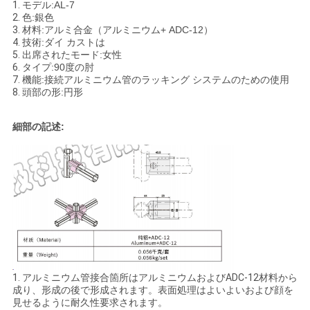
1.
モデル:AL-7
2.
色:銀色
3.
材料:アルミ合金（アルミニウム+ ADC-12）
引
4.
技術:ダイ カストは
5.
出席されたモード:女性
金
6.
タイプ:90度の肘
7.
機能
:接続アルミニウム管のラッキング システムのための使用
8.
頭部の形:円形
を
求
細部の記述:
め
て
く
だ
さ
1.
アルミニウム管接合箇所はアルミニウムおよびADC-12材料から
い
成り、形成の後で形成されます。表面処理はよいよいおよび顔を
見せるように耐久性要求されます。