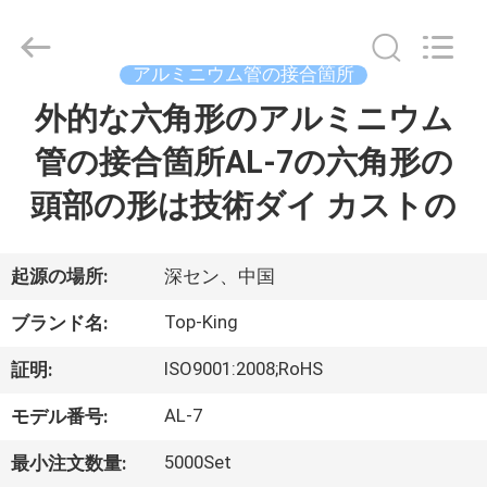
イ
ヤ
ー.
Copyright
©
アルミニウム管の接合箇所
2014
-
外的な六角形のアルミニウム
家
2026
Shenzhen
Jingji
Technology
管の接合箇所AL-7の六角形の
へ
Co.,
Ltd..
All
頭部の形は技術ダイ カストの
Rights
Reserved.
製
品
起源の場所:
深セン、中国
Top-King
ブランド名:
わ
ISO9001:2008;RoHS
証明:
た
AL-7
モデル番号:
し
5000Set
最小注文数量: