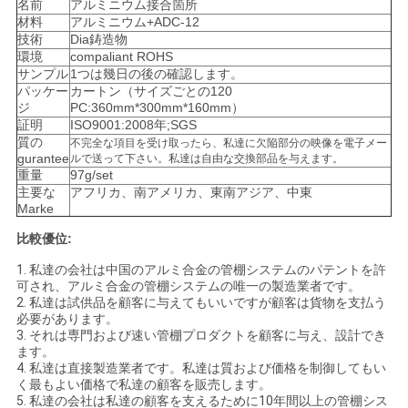
名前
アルミニウム接合箇所
シ
材料
アルミニウム+ADC-12
技術
Dia鋳造物
ー
環境
compaliant ROHS
サンプル
1つは幾日の後の確認します。
パッケー
カートン（サイズごとの120
ジ
PC:360mm*300mm*160mm）
証明
ISO9001:2008年;SGS
質の
不完全な項目を受け取ったら、私達に欠陥部分の映像を電子メー
gurantee
ルで送って下さい。私達は自由な交換部品を与えます。
重量
97g/set
主要な
アフリカ、南アメリカ、東南アジア、中東
Marke
比較優位:
1.
私達の会社は中国のアルミ合金の管棚システムのパテントを許
可され、アルミ合金の管棚システムの唯一の製造業者です。
2.
私達は試供品を顧客に与えてもいいですが顧客は貨物を支払う
必要があります。
3.
それは専門および速い管棚プロダクトを顧客に与え、設計でき
ます。
4.
私達は直接製造業者です。私達は質および価格を制御してもい
く最もよい価格で私達の顧客を販売します。
5.
私達の会社は私達の顧客を支えるために10年間以上の管棚シス