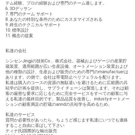
テム経験、プロの経験および専門のチーム過します。
6.
3Dデッサン
7.
専門のチーム サポート
8.
あなたの特別な条件のためにカスタマイズされる
9.
終生のテクニカル サポート
10.
標準設計
11.
概念の提案
私達の会社
シンセンJingjiの技術Co.、株式会社。器械およびゲージの産業貯
蔵装置、適用範囲が広い生産設備、オートメーション装置および
他の種類の設計、生産および販売のための専門のmanufactuerは
あります。の側で、会社は帯電防止ペリフェラルを配ります。
私達は購入のコースの資源の無駄遣いを避けるために広範囲の兵
站学の計画を提供し、サプライ チェーンは製造します。それは顧
客の厳密な要求に応じるために完全サービスをすべての顧客に与
える私達の最終目的です。製品品質を改善し、industyオートメー
ションの顧客満足の貯蔵のanndの兵站学を高めるため。
私達のサービス
質問か必要性があったら、ちょうど感じます私達にいつでも連絡
すること自由に喜ばして下さい
ティナ氏|国際的な輸出販売