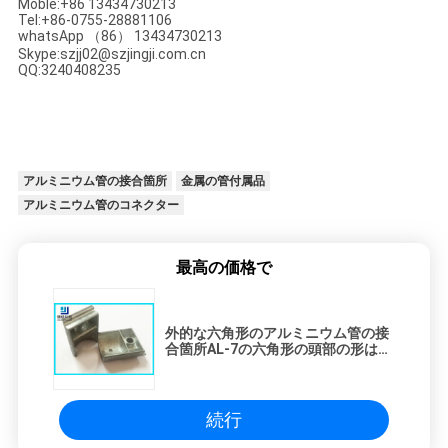
Moble:+86 13434730213
Tel:+86-0755-28881106
whatsApp （86） 13434730213
Skype:szjj02@szjingji.com.cn
QQ:3240408235
アルミニウム管の接合箇所
金属の管付属品
アルミニウム管のコネクター
最高の価格で
外的な六角形のアルミニウム管の接
合箇所AL-7の六角形の頭部の形は技
術ダイ カストの
続行