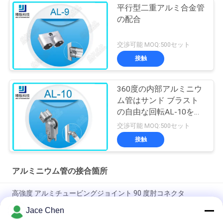
平行型二重アルミ合金管
の配合
交渉可能 MOQ:500セット
接触
360度の内部アルミニウ
ム管はサンド ブラスト
の自由な回転AL-10を接
合します
交渉可能 MOQ:500セット
接触
アルミニウム管の接合箇所
高強度 アルミチュービングジョイント 90 度肘コネクタ
Jace Chen
ISO9001 認定 鋳造 溶解 銀 アルミ 管 合体 軽管 システム 工業 作