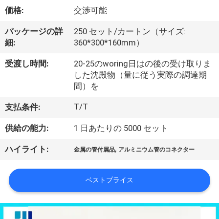
た
価格:
交渉可能
ち
パッケージの詳
250 セット/カートン（サイズ:
に
細:
360*300*160mm）
つ
受渡し時間:
20-25のworing日はの後の受け取りま
い
した沈殿物（量に従う実際の調達期
間）を
て
T/T
支払条件:
供給の能力:
1 日あたりの 5000 セット
工
場
,
ハイライト:
金属の管付属品
アルミニウム管のコネクター
ツ
ベストプライス
ア
ー