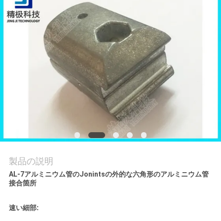
品
質
管
理
連
絡
く
製品の説明
だ
AL-7アルミニウム管のJonintsの外的な六角形のアルミニウム管
接合箇所
さ
速い細部:
い