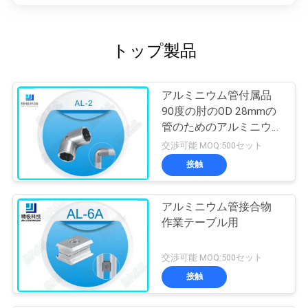
トップ製品
アルミニウム管付属品
90度の肘のOD 28mmの
管のためのアルミニウム
管の接合箇所
交渉可能 MOQ:500セット
接触
アルミニウム管接合物
作業テーブル用
交渉可能 MOQ:500セット
接触