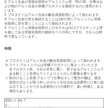
2.
アルミ合金の管接合箇所がアルミニウム管、PEの管、仕事台お
よび他のアルミ合金の管棚プロダクトを接続するのに使用されて
地
います。
3.
プロダクトはアルミ合金の酸化表面処理によって扱われます。
図
4.
アルミ合金の管を接続することは2本の管にアルミニウム管接
合箇所に管を置くことによって接続されます。
5.
アルミニウム管接合箇所のこのモデルはHJ-2プラスチック上塗
を施してある管接合箇所の接続モードの同じですが、それらは材
プ
料で異なっています。
ラ
特徴:
イ
プロダクトはアルミ合金の酸化表面処理によって扱われます。
バ
ライト:アルミニウムは管棚プロダクトに集まっていたとき、
全プロダクト鉄、それが非常に重い、管であるアルミニウムで
ある動くこと容易なライトよりより少しの重量を量ります。
シ
取付けること容易:アセンブリ仕事台そして配分の棚は、接合
箇所のボルトが取り外しのボルトをゆるめる必要性だけ単に組
ー
み立てることができる必要性だけの便利で、速い特徴と、ある
場合もあります。
ポ
項目いい
AL-7
リ
え。