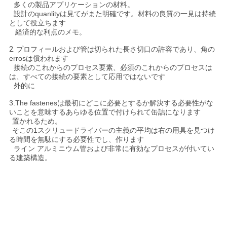
多くの製品アプリケーションの材料。
設計のquanlityは見てがまた明確です。材料の良質の一見は持続
として役立ちます
経済的な利点のメモ。
2.
プロフィールおよび管は切られた長さ切口の許容であり、角の
errosは償われます
接続のこれからのプロセス要素、必須のこれからのプロセスは
は、すべての接続の要素として応用ではないです
外的に
3.The fastenesは最初にどこに必要とするか解決する必要性がな
いことを意味するあらゆる位置で付けられて缶詰になります
置かれるため。
そこの1スクリュードライバーの主義の平均は右の用具を見つけ
る時間を無駄にする必要性でし、作ります
ライン アルミニウム管および非常に有効なプロセスが付いてい
る建築構造。