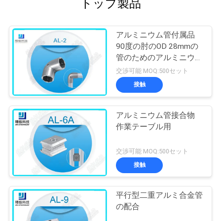
トップ製品
アルミニウム管付属品
90度の肘のOD 28mmの
管のためのアルミニウム
管の接合箇所
交渉可能 MOQ:500セット
接触
アルミニウム管接合物
作業テーブル用
交渉可能 MOQ:500セット
接触
平行型二重アルミ合金管
の配合