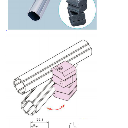
地
図
プ
ラ
イ
バ
シ
ー
ポ
リ