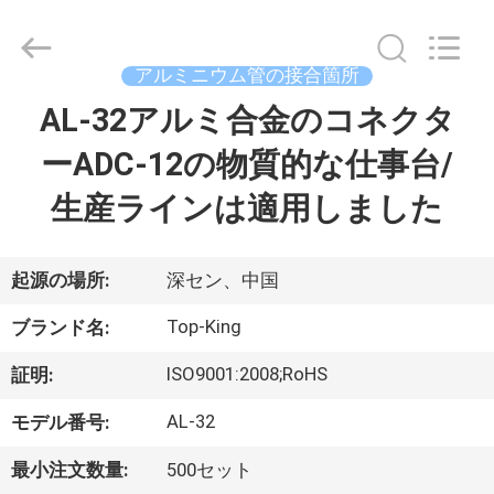
イ
ヤ
ー.
Copyright
©
アルミニウム管の接合箇所
2014
-
AL-32アルミ合金のコネクタ
家
2026
Shenzhen
Jingji
Technology
ーADC-12の物質的な仕事台/
へ
Co.,
Ltd..
All
生産ラインは適用しました
Rights
Reserved.
製
品
起源の場所:
深セン、中国
Top-King
ブランド名:
わ
ISO9001:2008;RoHS
証明:
た
AL-32
モデル番号:
し
最小注文数量:
500セット