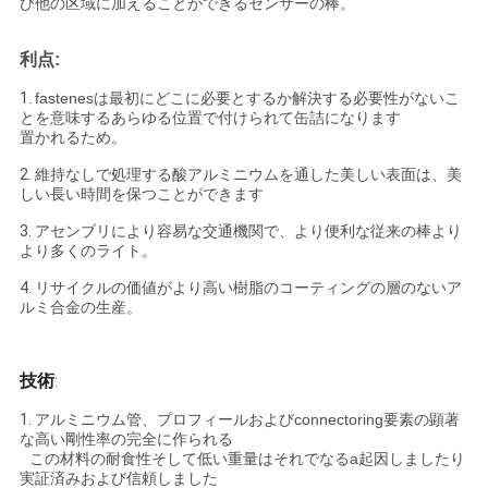
び他の区域に加えることができるセンサーの棒。
利点:
1.
fastenesは最初にどこに必要とするか解決する必要性がないこ
とを意味するあらゆる位置で付けられて缶詰になります
置かれるため。
2.
維持なしで処理する酸アルミニウムを通した美しい表面は、美
しい長い時間を保つことができます
3.
アセンブリにより容易な交通機関で、より便利な従来の棒より
より多くのライト。
4.
リサイクルの価値がより高い樹脂のコーティングの層のないア
ルミ合金の生産。
技術
:
1.
アルミニウム管、プロフィールおよびconnectoring要素の顕著
な高い剛性率の完全に作られる
この材料の耐食性そして低い重量はそれでなるa起因しましたり
実証済みおよび信頼しました