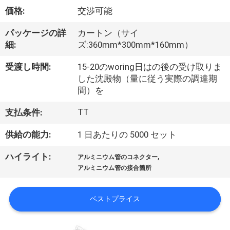
た
価格:
交渉可能
ち
パッケージの詳
カートン（サイ
に
細:
ズ:360mm*300mm*160mm）
つ
受渡し時間:
15-20のworing日はの後の受け取りま
い
した沈殿物（量に従う実際の調達期
間）を
て
TT
支払条件:
供給の能力:
1 日あたりの 5000 セット
工
場
,
ハイライト:
アルミニウム管のコネクター
アルミニウム管の接合箇所
ツ
ア
ベストプライス
ー