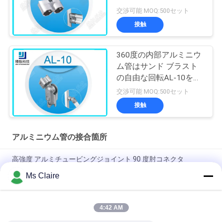
交渉可能 MOQ:500セット
接触
360度の内部アルミニウ
ム管はサンド ブラスト
の自由な回転AL-10を接
合します
交渉可能 MOQ:500セット
接触
アルミニウム管の接合箇所
高強度 アルミチュービングジョイント 90 度肘コネクタ
Ms Claire
ISO9001 認定 鋳造 溶解 銀 アルミ 管 合体 軽管 システム 工業 作
業 ステーション
4:42 AM
90度 女性参加 アルミパイプ 共同 チュービングラックシステム
のための垂直鋳造肘コネクタ