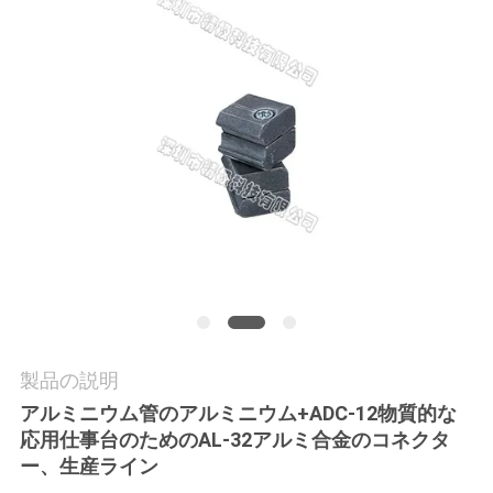
品
質
管
理
連
絡
く
製品の説明
だ
アルミニウム管のアルミニウム+ADC-12物質的な
さ
応用仕事台のためのAL-32アルミ合金のコネクタ
ー、生産ライン
い