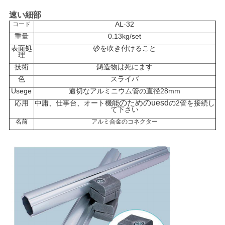
速い細部
AL-32
コード
引
重量
0.13kg/set
金
表面処
砂を吹き付けること
理
技術
鋳造物は死にます
を
色
スライバ
求
Usege
適切な
アルミニウム管の直径28mm
のためのuesd
応用
中庸、
仕事台、オート機能
の2管を接続し
め
て下さい
名前
アルミ合金のコネクター
て
く
だ
さ
い