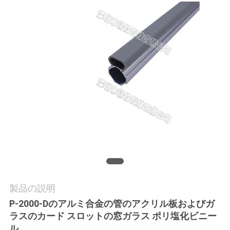
品
質
管
理
連
絡
く
だ
製品の説明
さ
P-2000-Dのアルミ合金の管のアクリル板およびガ
ラスのカード スロットの窓ガラス ポリ塩化ビニー
い
ル