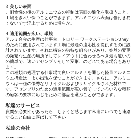
シ
3.
美しい表面
、耐食性の後のアルミニウムの抑制は表面の酸化を取扱うこと、
工場をきれい保つことができます。アルミニウム表面は傷付き易
ー
くないです浮上するために滑らか。
4.
適用範囲が広い、環境
アルミ合金の生産は仕事台、トロリー ワークステーション.they
のために使用されています工場に最適の適応性を提供するのに設
計されています。それに構造の独特な組合せがあり、突然の変更
の頻繁な生産の場所そしてレイアウトに合わせるべき最も速いの
の簡単で、速いアセンブリそして変形、のどれである場合もあり
ます。
この種類の処理する仕事場で良いアルミナを通した軽量アルミニ
ウム構造は、よい出現を保つことができます。さらに、アルミニ
ウムは一種の優秀なリサイクルおよびリサイクルされた材料で
す。アセンブリのための適用範囲が広い管そしていろいろな種類
の顧客の要求に応じるために部品を選ぶことができます。
私達のサービス
質問か必要性があったら、ちょうど感じます私達にいつでも連絡
すること自由に喜ばして下さい
私達の会社