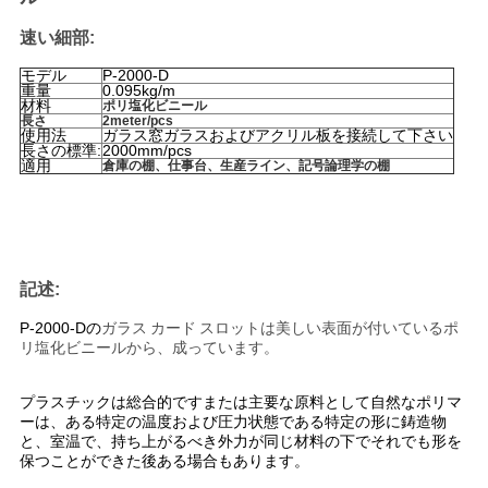
速い細部:
引
モデル
P-2000-D
重量
0.095kg/m
金
材料
ポリ塩化ビニール
長さ
2meter/pcs
使用法
ガラス窓ガラスおよびアクリル板を接続して下さい
を
長さの標準:
2000mm/pcs
適用
倉庫の棚、仕事台、生産ライン、記号論理学の棚
求
め
て
記述:
く
P-2000-Dの
ガラス カード スロットは美しい表面が付いているポ
リ塩化ビニールから、成っています。
だ
プラスチックは総合的ですまたは主要な原料として自然なポリマ
さ
ーは、ある特定の温度および圧力状態である特定の形に鋳造物
と、室温で、持ち上がるべき外力が同じ材料の下でそれでも形を
い
保つことができた後ある場合もあります。