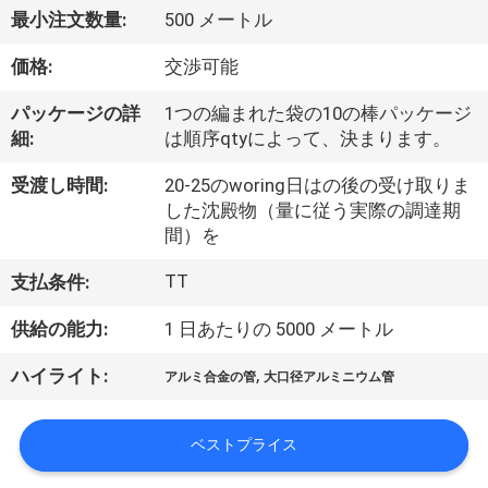
た
最小注文数量:
500 メートル
ち
価格:
交渉可能
に
パッケージの詳
1つの編まれた袋の10の棒パッケージ
つ
細:
は順序qtyによって、決まります。
い
受渡し時間:
20-25のworing日はの後の受け取りま
て
した沈殿物（量に従う実際の調達期
間）を
TT
支払条件:
工
供給の能力:
1 日あたりの 5000 メートル
場
ツ
,
ハイライト:
アルミ合金の管
大口径アルミニウム管
ア
ベストプライス
ー