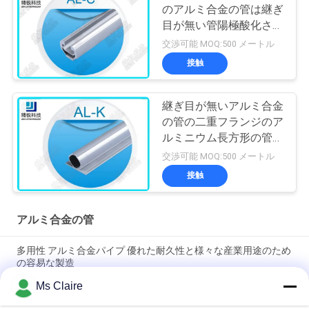
のアルミ合金の管は継ぎ
目が無い管陽極酸化され
たAL-C突き出ました
交渉可能 MOQ:500 メートル
接触
継ぎ目が無いアルミ合金
の管の二重フランジのア
ルミニウム長方形の管
6063-T5
交渉可能 MOQ:500 メートル
接触
アルミ合金の管
多用性 アルミ合金パイプ 優れた耐久性と様々な産業用途のため
の容易な製造
Ms Claire
銀色酸化アルミニウム合金パイプ - 6063-T5 構造用チューブ
（ワークベンチおよび倉庫ラック組み立て用）