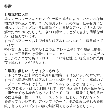
特徴:
地
1.
環境的に人間
図
緑フレームワークはアセンブリー時の減少によっていろいろな植
物の効率を支えます。そして使用フレームの構造、仕事台および
棚およびステップは非常に簡単です。容易なアセンブリおよび分
解のためのゆったりした、きつく締めることができます簡単なボ
プ
ルトは住んでいます。
すべてのフレームおよび付属品はアルミニウムから、軽量成って
います
ラ
軽い質、密度によるアルミニウム フレームそして付属品は鋼鉄、
すべての三番目だけ軽量シリーズ、アルミニウム フレームを造る
イ
ことができますでありトロリー、よい移動性は、従業員の作業負
荷を減らすことができます。
バ
2.
環境に優しい、リサイクルされる
シ
アルミニウムは非常に再利用可能物資、それ扱い易いですです。
すべての接続の部品はアルミニウム材料です。さらに、構成のプ
ロダクトのボルトはまた、リサイクルすることができます。シリ
ー
ーズ プロダクトは広く利用されて、接合箇所部品は適用範囲が広
い組合せである場合もあります従って、新しい機能性を加えるた
ポ
めに仕事台、棚、トロリー、ステント、仕切り、きれいなテント
を作ってもいいです。アセンブリの完了、他の部品はそれらを接
リ
続し従ってプロダクトの後で無計画である場合もあります。