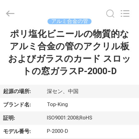
イ
ヤ
ー.
Copyright
©
アルミ合金の管
2014
-
ポリ塩化ビニールの物質的な
家
2026
Shenzhen
Jingji
Technology
アルミ合金の管のアクリル板
へ
Co.,
Ltd..
All
およびガラスのカード スロッ
Rights
Reserved.
製
トの窓ガラスP-2000-D
品
起源の場所:
深セン、中国
わ
Top-King
ブランド名:
た
ISO9001:2008;RoHS
証明:
し
P-2000-D
モデル番号: