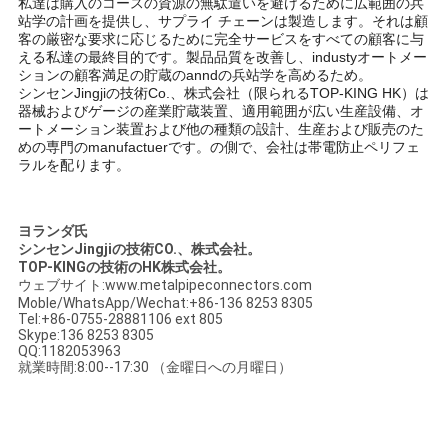
私達は購入のコースの資源の無駄遣いを避けるために広範囲の兵
站学の計画を提供し、サプライ チェーンは製造します。それは顧
客の厳密な要求に応じるために完全サービスをすべての顧客に与
える私達の最終目的です。製品品質を改善し、industyオートメー
ションの顧客満足の貯蔵のanndの兵站学を高めるため。
シンセンJingjiの技術Co.、株式会社（限られるTOP-KING HK）は
器械およびゲージの産業貯蔵装置、適用範囲が広い生産設備、オ
ートメーション装置および他の種類の設計、生産および販売のた
めの専門のmanufactuerです。の側で、会社は帯電防止ペリフェ
ラルを配ります。
ヨランダ氏
シンセンJingjiの技術CO.、株式会社。
TOP-KINGの技術のHK株式会社。
ウェブサイト:www.metalpipeconnectors.com
Moble/WhatsApp/Wechat:+86-136 8253 8305
Tel:+86-0755-28881106 ext 805
Skype:136 8253 8305
QQ:1182053963
就業時間:8:00--17:30 （金曜日への月曜日）