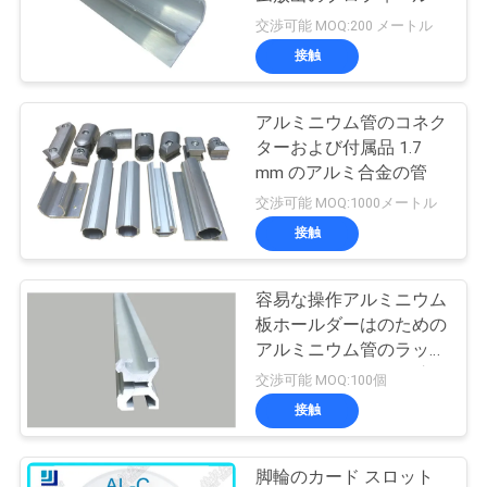
交渉可能 MOQ:200 メートル
接触
アルミニウム管のコネク
ターおよび付属品 1.7
mm のアルミ合金の管
交渉可能 MOQ:1000メートル
接触
容易な操作アルミニウム
板ホールダーはのための
アルミニウム管のラッキ
ング システムを組み立
交渉可能 MOQ:100個
てます
接触
脚輪のカード スロット